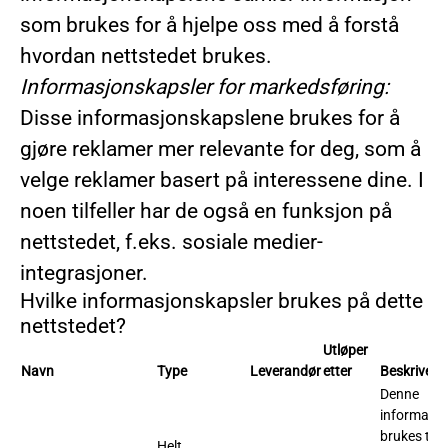
som brukes for å hjelpe oss med å forstå
hvordan nettstedet brukes.
Informasjonskapsler for markedsføring:
Disse informasjonskapslene brukes for å
gjøre reklamer mer relevante for deg, som å
velge reklamer basert på interessene dine. I
noen tilfeller har de også en funksjon på
nettstedet, f.eks. sosiale medier-
integrasjoner.
Hvilke informasjonskapsler brukes på dette
nettstedet?
Utløper
Navn
Type
Leverandør
etter
Beskrivels
Denne
informasj
brukes til å
Helt