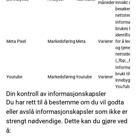
måneder
innsikt om
besøkende
nettstedet.
Informasjo
brukes for 
identifiser
Meta Pixel
Markedsføring
Meta
Varierer
for å leve
og tjeneste
nettsidean
(_fbp; _fbc
Informasjo
brukt til å 
Youtube
Markedsføring
Youtube
Varierer
innebygde 
YouTube.
L
Din kontroll av informasjonskapsler
Du har rett til å bestemme om du vil godta
eller avslå informasjonskapsler som ikke er
strengt nødvendige. Dette kan du gjøre ved
å: