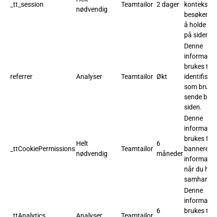
_tt_session
Teamtailor
2 dager
konteksten 
nødvendig
besøkende 
å holde de
på siden).
Denne
informasj
brukes til å
referrer
Analyser
Teamtailor
Økt
identifiser
som brukes
sende besø
siden.
Denne
informasj
brukes for 
Helt
6
_ttCookiePermissions
Teamtailor
banneret f
nødvendig
måneder
informasjo
når du har
samhandle
Denne
informasj
6
brukes til 
_ttAnalytics
Analyser
Teamtailor